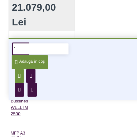
21.079,00
Lei
Alte produse din aceeiași
categorie
Adaugă în coş
MFP A3