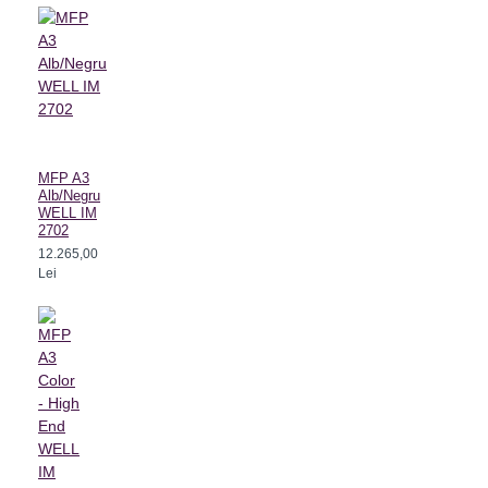
MFP A3
Alb/Negru
WELL IM
2702
12.265,00
Lei