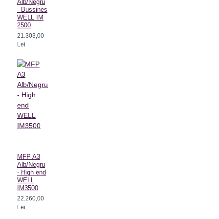
Alb/Negru
- Bussines
WELL IM
2500
21.303,00
Lei
MFP A3
Alb/Negru
- High end
WELL
IM3500
22.260,00
Lei