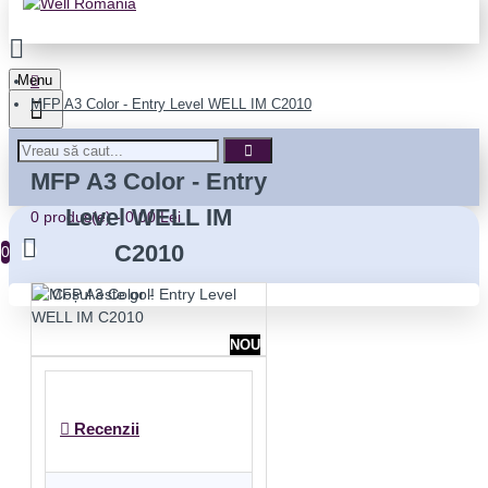
Menu
MFP A3 Color - Entry Level WELL IM C2010
MFP A3 Color - Entry
Level WELL IM
0 produs(e) - 0,00 Lei
C2010
0
Coșul este gol!
NOU
Recenzii