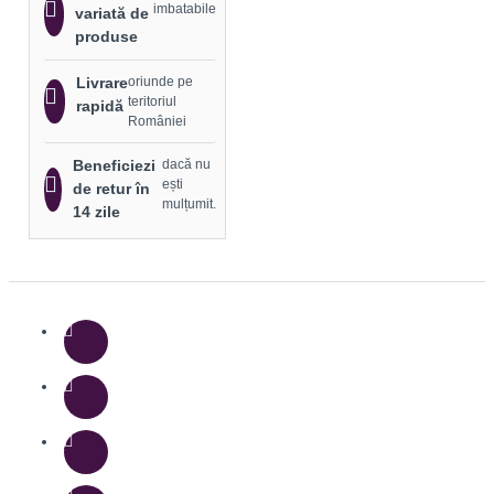
imbatabile
variată de
produse
Livrare
oriunde pe
teritoriul
rapidă
României
Beneficiezi
dacă nu
ești
de retur în
mulțumit.
14 zile