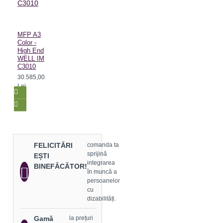
MFP A3
Color -
High End
WELL IM
C3010
30.585,00
Lei
FELICITĂRI
comanda ta
sprijină
EȘTI
integrarea
BINEFĂCĂTOR!
în muncă a
persoanelor
cu
dizabilități.
Gamă
la prețuri