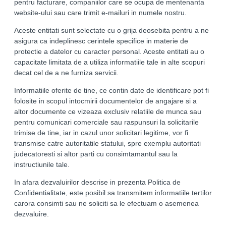
pentru facturare, companiilor care se ocupa de mentenanta
website-ului sau care trimit e-mailuri in numele nostru.
Aceste entitati sunt selectate cu o grija deosebita pentru a ne
asigura ca indeplinesc cerintele specifice in materie de
protectie a datelor cu caracter personal. Aceste entitati au o
capacitate limitata de a utiliza informatiile tale in alte scopuri
decat cel de a ne furniza servicii.
Informatiile oferite de tine, ce contin date de identificare pot fi
folosite in scopul intocmirii documentelor de angajare si a
altor documente ce vizeaza exclusiv relatiile de munca sau
pentru comunicari comerciale sau raspunsuri la solicitarile
trimise de tine, iar in cazul unor solicitari legitime, vor fi
transmise catre autoritatile statului, spre exemplu autoritati
judecatoresti si altor parti cu consimtamantul sau la
instructiunile tale.
In afara dezvaluirilor descrise in prezenta Politica de
Confidentialitate, este posibil sa transmitem informatiile tertilor
carora consimti sau ne soliciti sa le efectuam o asemenea
dezvaluire.