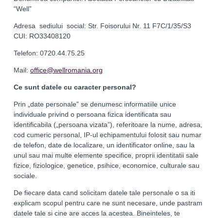
“Well”
Adresa sediului social: Str. Foisorului Nr. 11 F7C/1/35/S3
CUI: RO33408120
Telefon: 0720.44.75.25
Mail:
office@wellromania.org
Ce sunt datele cu caracter personal?
Prin „date personale” se denumesc informatiile unice
individuale privind o persoana fizica identificata sau
identificabila („persoana vizata”), referitoare la nume, adresa,
cod cumeric personal, IP-ul echipamentului folosit sau numar
de telefon, date de localizare, un identificator online, sau la
unul sau mai multe elemente specifice, proprii identitatii sale
fizice, fiziologice, genetice, psihice, economice, culturale sau
sociale.
De fiecare data cand solicitam datele tale personale o sa iti
explicam scopul pentru care ne sunt necesare, unde pastram
datele tale si cine are acces la acestea. Bineinteles, te