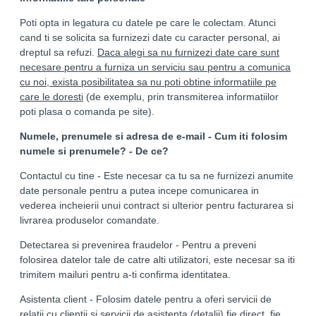
Poti opta in legatura cu datele pe care le colectam. Atunci
cand ti se solicita sa furnizezi date cu caracter personal, ai
dreptul sa refuzi.
Daca alegi sa nu furnizezi date care sunt
necesare pentru a furniza un serviciu sau pentru a comunica
cu noi, exista posibilitatea sa nu poti obtine informatiile pe
care le doresti
(de exemplu, prin transmiterea informatiilor
poti plasa o comanda pe site).
Numele, prenumele si adresa de e-mail - Cum iti folosim
numele si prenumele? - De ce?
Contactul cu tine - Este necesar ca tu sa ne furnizezi anumite
date personale pentru a putea incepe comunicarea in
vederea incheierii unui contract si ulterior pentru facturarea si
livrarea produselor comandate.
Detectarea si prevenirea fraudelor - Pentru a preveni
folosirea datelor tale de catre alti utilizatori, este necesar sa iti
trimitem mailuri pentru a-ti confirma identitatea.
Asistenta client - Folosim datele pentru a oferi servicii de
relatii cu clientii si servicii de asistenta (detalii) fie direct, fie