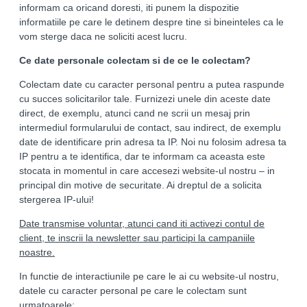
informam ca oricand doresti, iti punem la dispozitie
informatiile pe care le detinem despre tine si bineinteles ca le
vom sterge daca ne soliciti acest lucru.
Ce date personale colectam si de ce le colectam?
Colectam date cu caracter personal pentru a putea raspunde
cu succes solicitarilor tale. Furnizezi unele din aceste date
direct, de exemplu, atunci cand ne scrii un mesaj prin
intermediul formularului de contact, sau indirect, de exemplu
date de identificare prin adresa ta IP. Noi nu folosim adresa ta
IP pentru a te identifica, dar te informam ca aceasta este
stocata in momentul in care accesezi website-ul nostru – in
principal din motive de securitate. Ai dreptul de a solicita
stergerea IP-ului!
Date transmise voluntar, atunci cand iti activezi contul de
client, te inscrii la newsletter sau participi la campaniile
noastre.
In functie de interactiunile pe care le ai cu website-ul nostru,
datele cu caracter personal pe care le colectam sunt
urmatoarele: