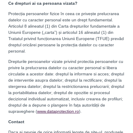
Ce drepturi ai ca persoana vizata?
Protecția persoanelor fizice în ceea ce privește prelucrarea
datelor cu caracter personal este un drept fundamental.
Articolul 8 alineatul (1) din Carta drepturilor fundamentale a
Uniunii Europene („carta”) și articolul 16 alinea­tul (1) din
Tratatul privind funcționarea Uniunii Europene (TFUE) prevăd
dreptul oricărei persoane la protecția datelor cu caracter
personal.
Drepturile persoanelor vizate privind protectia persoanelor cu
privire la prelucrarea datelor cu caracter personal si libera
circulatie a acestor date: dreptul la informare si acces; dreptul
de interventie asupra datelor; dreptul la rectificare; dreptul la
stergerea datelor; dreptul la restrictionarea prelucrarii; dreptul
la portabilitatea datelor; dreptul de opozitie si procesul
decizional individual automatizat, inclusiv crearea de profiluri;
dreptul de a depune o plangere în fața autorității de
supraveghere (
www.dataprotection.ro
).
Contact
Daca ai nevoie de orice informatii legate de site-ul, produsele