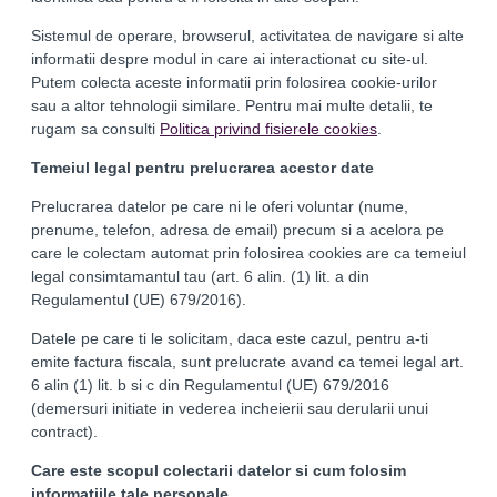
Sistemul de operare, browserul, activitatea de navigare si alte
informatii despre modul in care ai interactionat cu site-ul.
Putem colecta aceste informatii prin folosirea cookie-urilor
sau a altor tehnologii similare. Pentru mai multe detalii, te
rugam sa consulti
Politica privind fisierele cookies
.
Temeiul legal pentru prelucrarea acestor date
Prelucrarea datelor pe care ni le oferi voluntar (nume,
prenume, telefon, adresa de email) precum si a acelora pe
care le colectam automat prin folosirea cookies are ca temeiul
legal consimtamantul tau (art. 6 alin. (1) lit. a din
Regulamentul (UE) 679/2016).
Datele pe care ti le solicitam, daca este cazul, pentru a-ti
emite factura fiscala, sunt prelucrate avand ca temei legal art.
6 alin (1) lit. b si c din Regulamentul (UE) 679/2016
(demersuri initiate in vederea incheierii sau derularii unui
contract).
Care este scopul colectarii datelor si cum folosim
informatiile tale personale