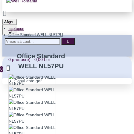
Menu
Laptopuri
Office Standard WELL NL57PU
Office Standard
0 produs(e) - 0,00 Lei
WELL NL57PU
0
Coșul este gol!