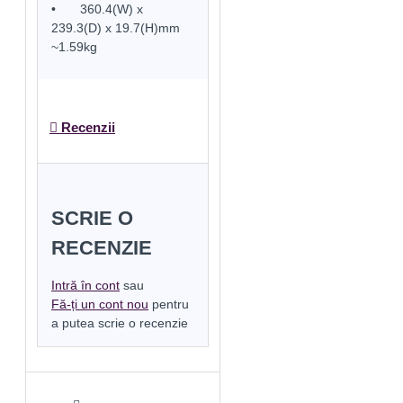
•
360.4(W) x
239.3(D) x 19.7(H)mm
~1.59kg
Recenzii
SCRIE O
RECENZIE
Intră în cont
sau
Fă-ți un cont nou
pentru
a putea scrie o recenzie