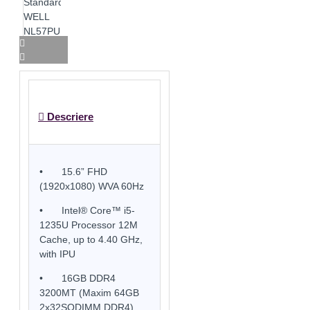
Descriere
•
15.6” FHD
(1920x1080) WVA 60Hz
•
Intel® Core™ i5-
1235U Processor 12M
Cache, up to 4.40 GHz,
with IPU
•
16GB DDR4
3200MT (Maxim 64GB
2x32SODIMM DDR4)