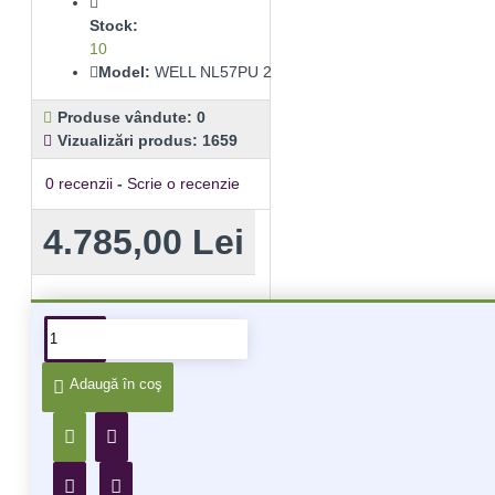
Stock:
10
Model:
WELL NL57PU 2
Produse vândute: 0
Vizualizări produs: 1659
0 recenzii
-
Scrie o recenzie
4.785,00 Lei
Alte produse din aceeiași
categorie
Adaugă în coş