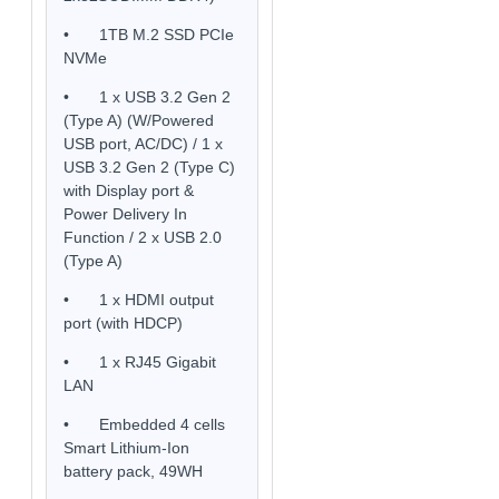
•
1TB M.2 SSD PCIe
NVMe
•
1 x USB 3.2 Gen 2
(Type A) (W/Powered
USB port, AC/DC) / 1 x
USB 3.2 Gen 2 (Type C)
with Display port &
Power Delivery In
Function / 2 x USB 2.0
(Type A)
•
1 x HDMI output
port (with HDCP)
•
1 x RJ45 Gigabit
LAN
•
Embedded 4 cells
Smart Lithium-Ion
battery pack, 49WH