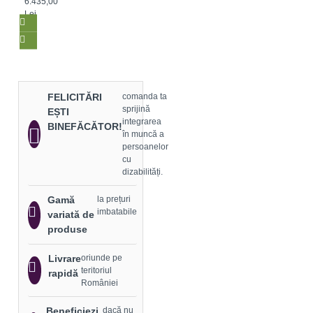
6.435,00
Lei
FELICITĂRI
comanda ta
sprijină
EȘTI
integrarea
BINEFĂCĂTOR!
în muncă a
persoanelor
cu
dizabilități.
Gamă
la prețuri
imbatabile
variată de
produse
Livrare
oriunde pe
teritoriul
rapidă
României
Beneficiezi
dacă nu