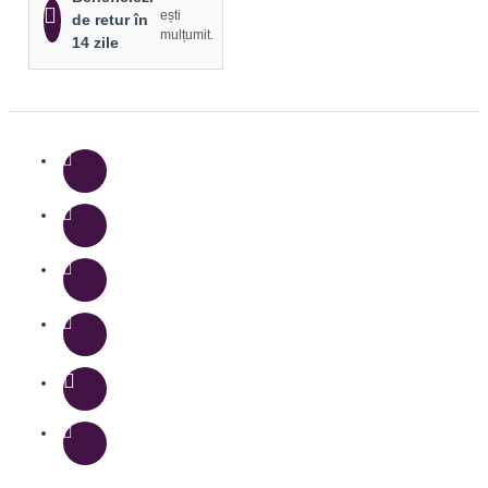
ești
de retur în
mulțumit.
14 zile