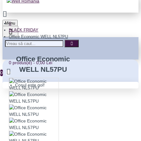
Menu
BLACK FRIDAY
Office Economic WELL NL57PU
Office Economic
0 produs(e) - 0,00 Lei
WELL NL57PU
0
Coșul este gol!