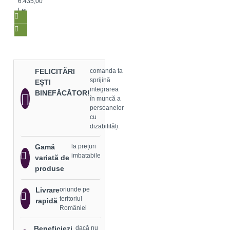
6.435,00
Lei
FELICITĂRI
comanda ta
sprijină
EȘTI
integrarea
BINEFĂCĂTOR!
în muncă a
persoanelor
cu
dizabilități.
Gamă
la prețuri
imbatabile
variată de
produse
Livrare
oriunde pe
teritoriul
rapidă
României
Beneficiezi
dacă nu