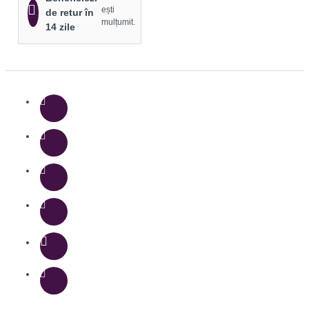
ești
de retur în
mulțumit.
14 zile