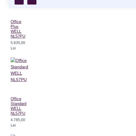
Office
Plus
WELL
NL57PU
5.835,00
Lei
Office
Standard
WELL
NL57PU
4.785,00
Lei