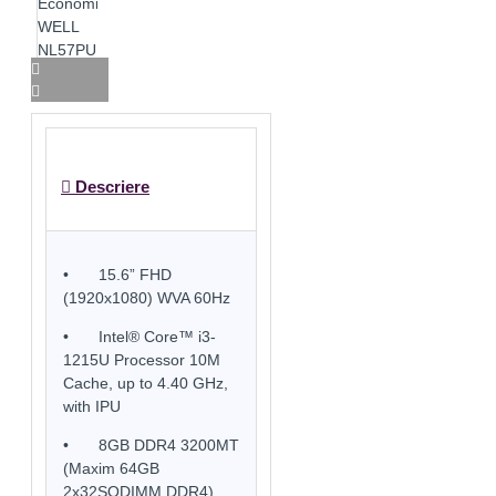
Descriere
•
15.6” FHD
(1920x1080) WVA 60Hz
•
Intel® Core™ i3-
1215U Processor 10M
Cache, up to 4.40 GHz,
with IPU
•
8GB DDR4 3200MT
(Maxim 64GB
2x32SODIMM DDR4)