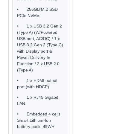
•
256GB M.2 SSD
PCIe NVMe
•
1 x USB 3.2 Gen 2
(Type A) (W/Powered
USB port, AC/DC) / 1 x
USB 3.2 Gen 2 (Type C)
with Display port &
Power Delivery In
Function / 2 x USB 2.0
(Type A)
•
1 x HDMI output
port (with HDCP)
•
1 x RJ45 Gigabit
LAN
•
Embedded 4 cells
Smart Lithium-Ion
battery pack, 49WH