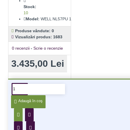
Stock:
10
Model:
WELL NL57PU 1
Produse vândute: 0
Vizualizări produs: 1683
0 recenzii
-
Scrie o recenzie
3.435,00 Lei
Alte produse din aceeiași
categorie
Adaugă în coş