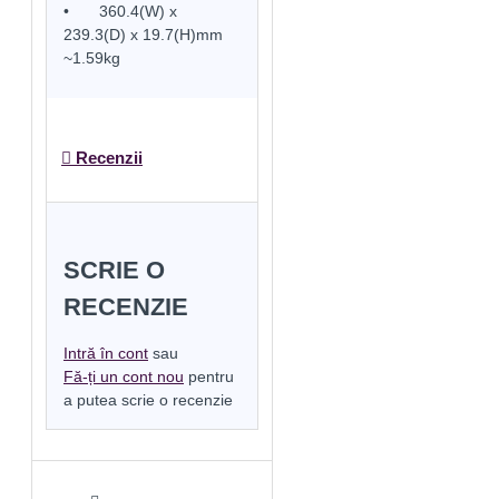
•
360.4(W) x
239.3(D) x 19.7(H)mm
~1.59kg
Recenzii
SCRIE O
RECENZIE
Intră în cont
sau
Fă-ți un cont nou
pentru
a putea scrie o recenzie